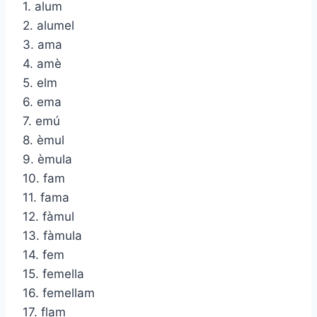
1. alum
2. alumel
3. ama
4. amè
5. elm
6. ema
7. emú
8. èmul
9. èmula
10. fam
11. fama
12. fàmul
13. fàmula
14. fem
15. femella
16. femellam
17. flam