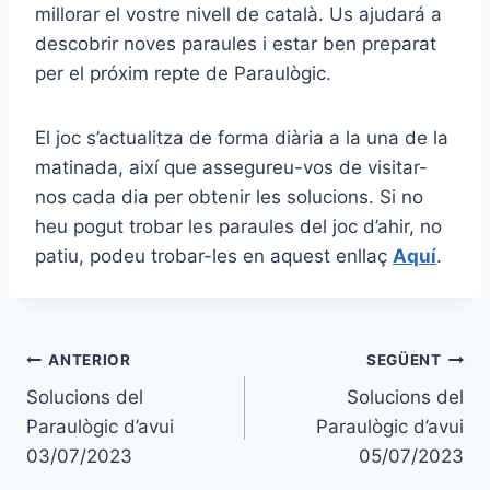
millorar el vostre nivell de català. Us ajudará a
descobrir noves paraules i estar ben preparat
per el próxim repte de Paraulògic.
El joc s’actualitza de forma diària a la una de la
matinada, així que assegureu-vos de visitar-
nos cada dia per obtenir les solucions. Si no
heu pogut trobar les paraules del joc d’ahir, no
patiu, podeu trobar-les en aquest enllaç
Aquí
.
Navegació
ANTERIOR
SEGÜENT
Solucions del
Solucions del
d'entrades
Paraulògic d’avui
Paraulògic d’avui
03/07/2023
05/07/2023