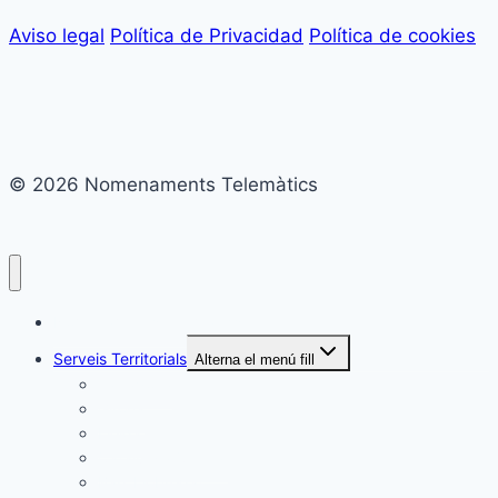
Aviso legal
Política de Privacidad
Política de cookies
© 2026 Nomenaments Telemàtics
Nomenaments Telemàtics
Serveis Territorials
Alterna el menú fill
Tarragona
Girona
Lleida
Catalunya Central
Baix Llobregat