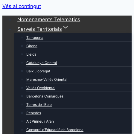
Vés al contingut
Nomenaments Telemàtics
Serveis Territorials
Tarragona
Girona
Lleida
Catalunya Central
Baix Llobregat
Maresme-Vallès Oriental
Vallès Occidental
Barcelona Comarques
Terres de l’Ebre
Penedès
Alt Pirineu i Aran
Consorci d’Educació de Barcelona