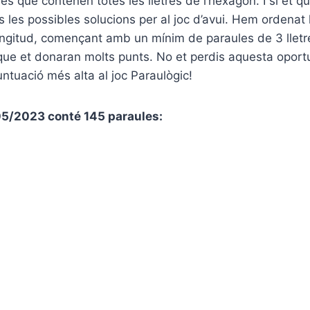
les que contenen totes les lletres de l’hexàgon. I si et 
es les possibles solucions per al joc d’avui. Hem ordenat
ngitud, començant amb un mínim de paraules de 3 lletre
que et donaran molts punts. No et perdis aquesta oport
untuació més alta al joc Paraulògic!
/05/2023 conté 145 paraules: