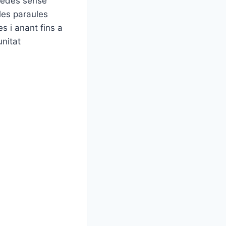
quedes sense
 les paraules
s i anant fins a
unitat