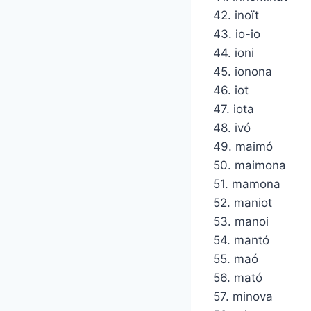
42. inoït
43. io-io
44. ioni
45. ionona
46. iot
47. iota
48. ivó
49. maimó
50. maimona
51. mamona
52. maniot
53. manoi
54. mantó
55. maó
56. mató
57. minova