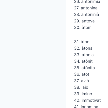
26. antonímia
27. antonina
28. antoninià
29. antova
30. àtom
31. àton
32. àtona
33. atonia
34. atònit
35. atònita
36. atot
37. avió
38. iaio
39. imino
40. immotivat
41. innominat