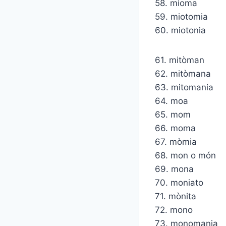
58. mioma
59. miotomia
60. miotonia
61. mitòman
62. mitòmana
63. mitomania
64. moa
65. mom
66. moma
67. mòmia
68. mon o món
69. mona
70. moniato
71. mònita
72. mono
73. monomania