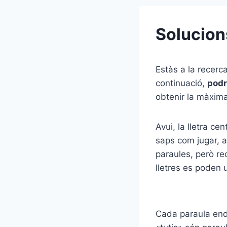
Solucion
Estàs a la recerc
continuació,
podr
obtenir la màxim
Avui, la lletra cen
saps com jugar, aq
paraules, però rec
lletres es poden 
Cada paraula ende