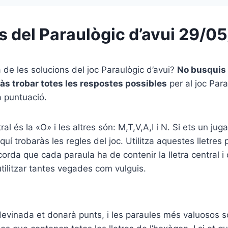
s del Paraulògic d’avui 29/0
a de les solucions del joc Paraulògic d’avui?
No busquis
às trobar totes les respostes possibles
per al joc Para
a puntuació.
tral és la «O» i les altres són: M,T,V,A,I i N. Si ets un jug
uí trobaràs les regles del joc. Utilitza aquestes lletres 
orda que cada paraula ha de contenir la lletra central i 
utilitzar tantes vegades com vulguis.
vinada et donarà punts, i les paraules més valuosos són