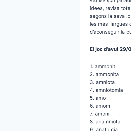
«tutis» són parau
idees, revisa tot
segons la seva lo
les més llargues 
d’aconseguir la p
El joc d’avui 29
1. ammonit
2. ammonita
3. amniota
4. amniotomia
5. amo
6. amom
7. amoni
8. anamniota
9. anatomia