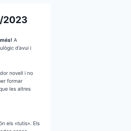
5/2023
 més!
A
ulògic d’avui i
ador novell i no
per formar
que les altres
 els «tutis». Els