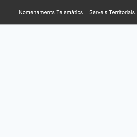
Vés
al
Nomenaments Telemàtics
Serveis Territorials
contingut