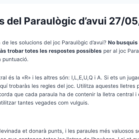
s del Paraulògic d’avui 27/0
a de les solucions del joc Paraulògic d’avui?
No busquis
às trobar totes les respostes possibles
per al joc Para
a puntuació.
tral és la «R» i les altres són: I,L,E,U,Q i A. Si ets un juga
uí trobaràs les regles del joc. Utilitza aquestes lletres 
orda que cada paraula ha de contenir la lletra central i 
utilitzar tantes vegades com vulguis.
vinada et donarà punts, i les paraules més valuosos són