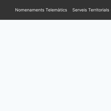
Vés
al
Nomenaments Telemàtics
Serveis Territorials
contingut