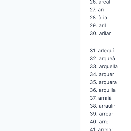
26. areal
27. ari
28. ària
29. aril
30. arilar
31. arlequí
32. arqueà
33. arquella
34. arquer
35. arquera
36. arquilla
37. arraià
38. arraulir
39. arrear
40. arrel
41. arrelar