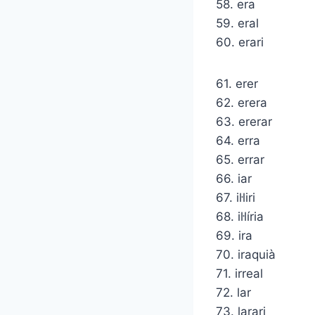
58. era
59. eral
60. erari
61. erer
62. erera
63. ererar
64. erra
65. errar
66. iar
67. il·liri
68. il·líria
69. ira
70. iraquià
71. irreal
72. lar
73. larari