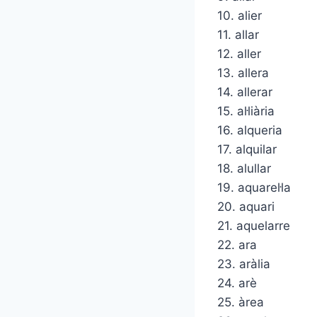
10. alier
11. allar
12. aller
13. allera
14. allerar
15. al·liària
16. alqueria
17. alquilar
18. alullar
19. aquarel·la
20. aquari
21. aquelarre
22. ara
23. aràlia
24. arè
25. àrea