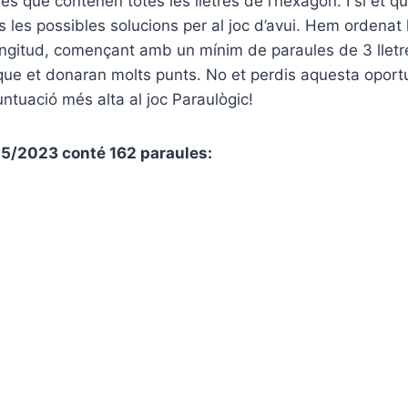
les que contenen totes les lletres de l’hexàgon. I si et 
es les possibles solucions per al joc d’avui. Hem ordenat
ngitud, començant amb un mínim de paraules de 3 lletre
que et donaran molts punts. No et perdis aquesta oport
untuació més alta al joc Paraulògic!
/05/2023 conté 162 paraules: