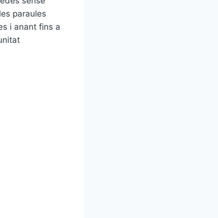
quedes sense
 les paraules
s i anant fins a
unitat