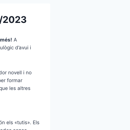
5/2023
 més!
A
ulògic d’avui i
dor novell i no
per formar
que les altres
 els «tutis». Els