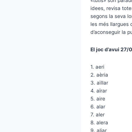
«tutis» són parau
idees, revisa tot
segons la seva lo
les més llargues 
d’aconseguir la p
El joc d’avui 27
1. aeri
2. aèria
3. aïllar
4. aïrar
5. aire
6. alar
7. aler
8. alera
9. aliar