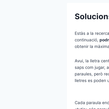
Solucion
Estàs a la recerc
continuació,
podr
obtenir la màxim
Avui, la lletra cen
saps com jugar, aq
paraules, però rec
lletres es poden 
Cada paraula ende