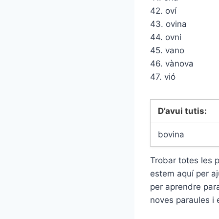
42. oví
43. ovina
44. ovni
45. vano
46. vànova
47. vió
D’avui tutis:
bovina
Trobar totes les 
estem aquí per aju
per aprendre para
noves paraules i 