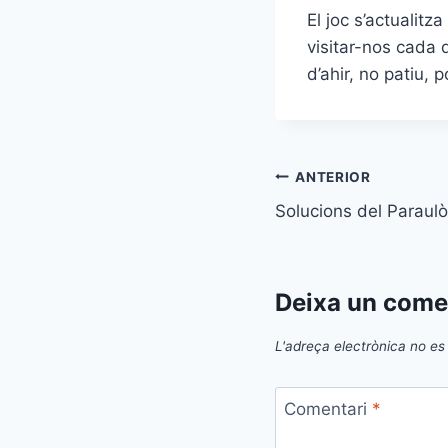
El joc s’actualit
visitar-nos cada d
d’ahir, no patiu,
Navegació
ANTERIOR
Solucions del Paraulò
d'entrades
Deixa un come
L'adreça electrònica no es 
Comentari
*