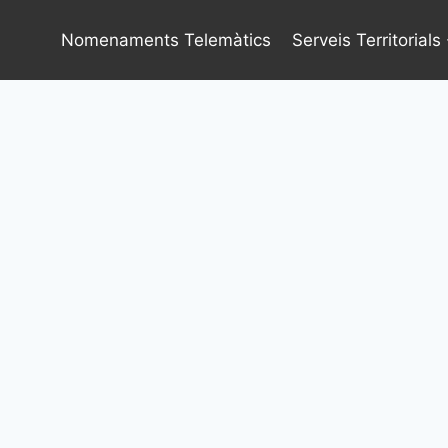
Vés
al
Nomenaments Telemàtics
Serveis Territorials
contingut