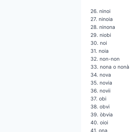
26. ninoi
27. ninoia
28. ninona
29. niobi
30. noi
31. noia
32. non-non
33. nona o nonà
34. nova
35. novia
36. novii
37. obi
38. obvi
39. òbvia
40. oioi
41. ona