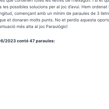
les que contenen totes les lletres de l’hexàgon. I si et 
es les possibles solucions per al joc d’avui. Hem ordenat
ngitud, començant amb un mínim de paraules de 3 lletre
que et donaran molts punts. No et perdis aquesta oport
untuació més alta al joc Paraulògic!
/06/2023 conté 47 paraules: