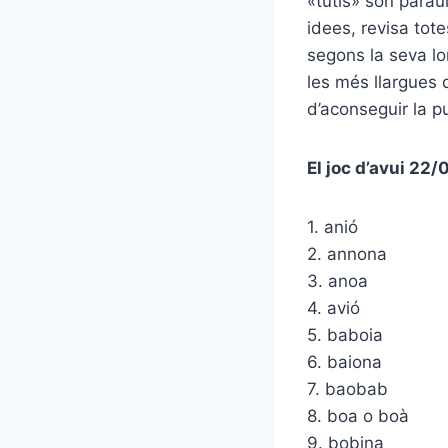
«tutis» són parau
idees, revisa tot
segons la seva lo
les més llargues 
d’aconseguir la p
El joc d’avui 22
1. anió
2. annona
3. anoa
4. avió
5. baboia
6. baiona
7. baobab
8. boa o boà
9. bobina