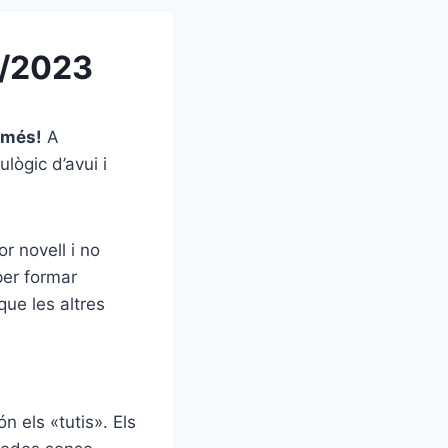
6/2023
 més!
A
ulògic d’avui i
or novell i no
per formar
que les altres
 els «tutis». Els