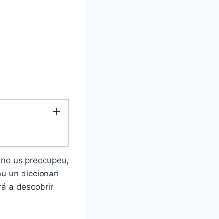
ò no us preocupeu,
eu un diccionari
rá a descobrir