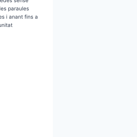
quedes sense
 les paraules
s i anant fins a
unitat