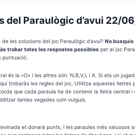
s del Paraulògic d’avui 22/0
a de les solucions del joc Paraulògic d’avui?
No busquis
às trobar totes les respostes possibles
per al joc Para
a puntuació.
tral és la «O» i les altres són: N,B,V,I, i A. Si ets un jugad
uí trobaràs les regles del joc. Utilitza aquestes lletres 
orda que cada paraula ha de contenir la lletra central i 
utilitzar tantes vegades com vulguis.
vinada et donarà punts, i les paraules més valuosos són