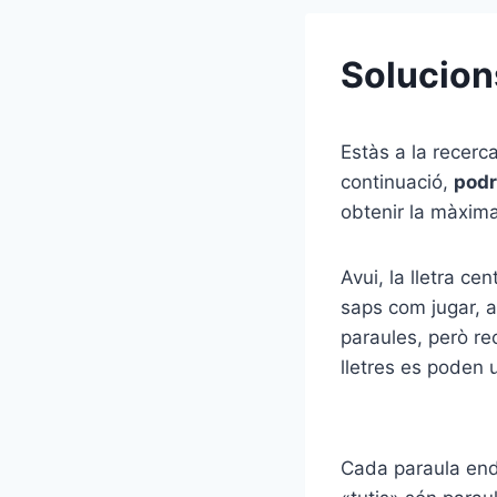
Solucion
Estàs a la recerc
continuació,
podr
obtenir la màxim
Avui, la lletra cen
saps com jugar, aq
paraules, però rec
lletres es poden 
Cada paraula ende