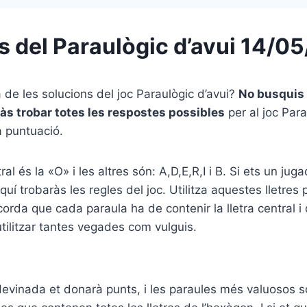
s del Paraulògic d’avui 14/0
a de les solucions del joc Paraulògic d’avui?
No busquis
às trobar totes les respostes possibles
per al joc Para
a puntuació.
tral és la «O» i les altres són: A,D,E,R,I i B. Si ets un juga
uí trobaràs les regles del joc. Utilitza aquestes lletres 
orda que cada paraula ha de contenir la lletra central i 
utilitzar tantes vegades com vulguis.
vinada et donarà punts, i les paraules més valuosos són