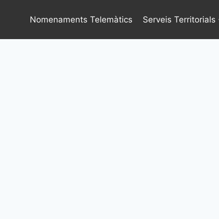
Vés
al
Nomenaments Telemàtics
Serveis Territorials
contingut