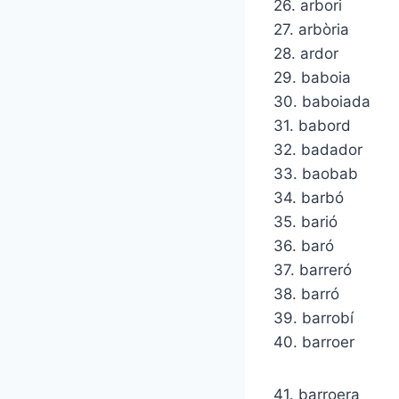
26. arbori
27. arbòria
28. ardor
29. baboia
30. baboiada
31. babord
32. badador
33. baobab
34. barbó
35. barió
36. baró
37. barreró
38. barró
39. barrobí
40. barroer
41. barroera