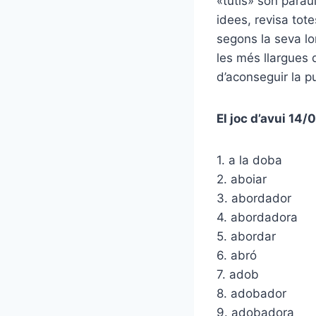
«tutis» són parau
idees, revisa tot
segons la seva lo
les més llargues 
d’aconseguir la p
El joc d’avui 14
1. a la doba
2. aboiar
3. abordador
4. abordadora
5. abordar
6. abró
7. adob
8. adobador
9. adobadora