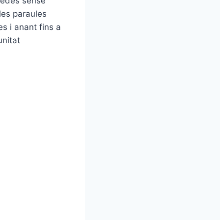
quedes sense
 les paraules
s i anant fins a
unitat