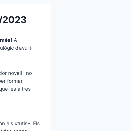
5/2023
 més!
A
ulògic d’avui i
dor novell i no
per formar
que les altres
 els «tutis». Els