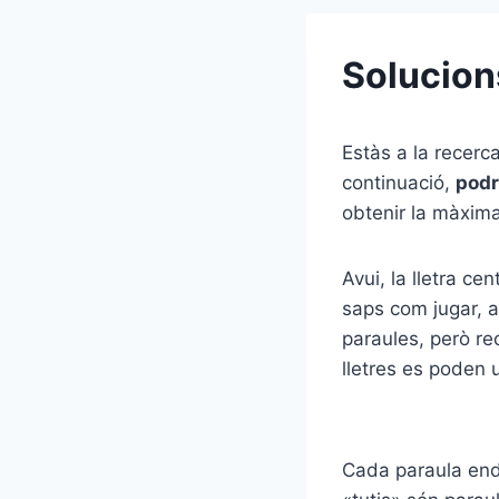
Solucion
Estàs a la recerc
continuació,
podr
obtenir la màxim
Avui, la lletra cen
saps com jugar, aq
paraules, però rec
lletres es poden 
Cada paraula ende