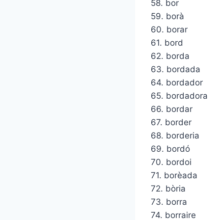
58. bor
59. borà
60. borar
61. bord
62. borda
63. bordada
64. bordador
65. bordadora
66. bordar
67. border
68. borderia
69. bordó
70. bordoi
71. borèada
72. bòria
73. borra
74. borraire