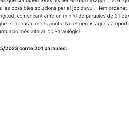
les que contenen totes les lletres de l’hexàgon. I si et 
es les possibles solucions per al joc d’avui. Hem ordenat
ngitud, començant amb un mínim de paraules de 3 lletre
que et donaran molts punts. No et perdis aquesta oport
untuació més alta al joc Paraulògic!
/05/2023 conté 201 paraules: