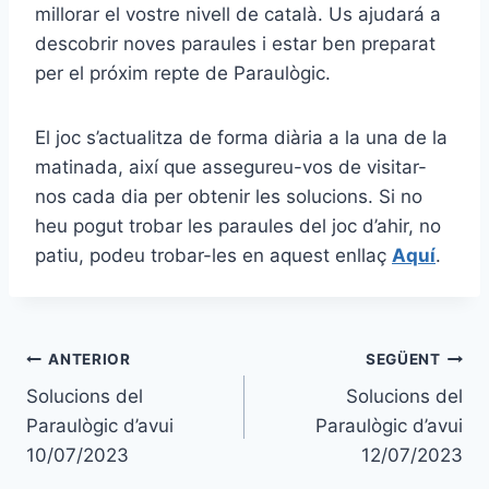
millorar el vostre nivell de català. Us ajudará a
descobrir noves paraules i estar ben preparat
per el próxim repte de Paraulògic.
El joc s’actualitza de forma diària a la una de la
matinada, així que assegureu-vos de visitar-
nos cada dia per obtenir les solucions. Si no
heu pogut trobar les paraules del joc d’ahir, no
patiu, podeu trobar-les en aquest enllaç
Aquí
.
Navegació
ANTERIOR
SEGÜENT
Solucions del
Solucions del
d'entrades
Paraulògic d’avui
Paraulògic d’avui
10/07/2023
12/07/2023